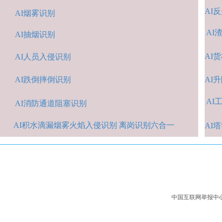
AI
反
AI烟雾识别
AI
AI抽烟识别
AI
货
AI人
员入侵识
别
AI跌倒摔倒识
别
A
I
AI
A
I消防通道阻塞识别
AI积水
滴漏烟雾火焰入侵识别 离岗识别六合一
AI
中国互联网举报中心：