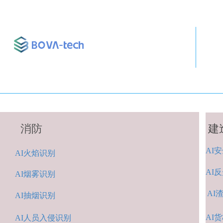
消防
建
AI
安
A
I火焰识别
AI
反
AI烟雾识别
AI
AI抽烟识别
AI
货
AI人
员入侵识
别