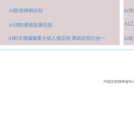
AI跌倒摔倒识
别
A
I
AI
A
I消防通道阻塞识别
AI积水
滴漏烟雾火焰入侵识别 离岗识别六合一
AI
中国互联网举报中心：