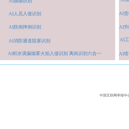
AI抽烟识别
AI
货
AI人
员入侵识
别
AI跌倒摔倒识
别
A
I
AI
A
I消防通道阻塞识别
AI积水
滴漏烟雾火焰入侵识别 离岗识别六合一
AI
中国互联网举报中心：