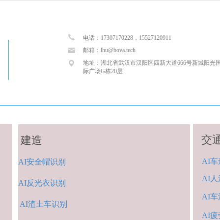
电话：17307170228，
15527120911
邮箱：lhu@bova.tech
地址：湖北省武汉市汉阳区四新大道666号新城阳光
际广场G栋20层
交
建造
AI
车
AI
安全帽识别
AI人
AI
反
光衣识别
AI
车
AI渣土
车识
别
AI疲