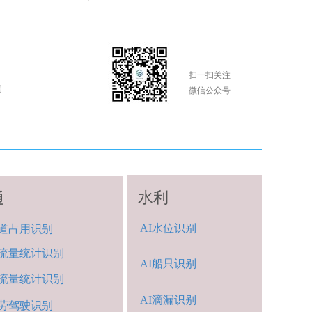
扫一扫关注
国
微信公众号
水利
通
AI
水位
识别
道占用识别
流量统计
识别
A
I船
只识别
流量统计识
别
AI
滴漏识别
劳
驾驶
识别