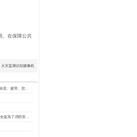
用。在保障公共
火灾监测识别摄像机
ai自动识别戴安全帽监控摄像头给工地管理者配置了一双永不休息、疲劳、怠倦的“智能眼睛”
AI地下室烟雾火灾摄像机以99%的识别精准度为地下室公共安全提高了消防安全防线