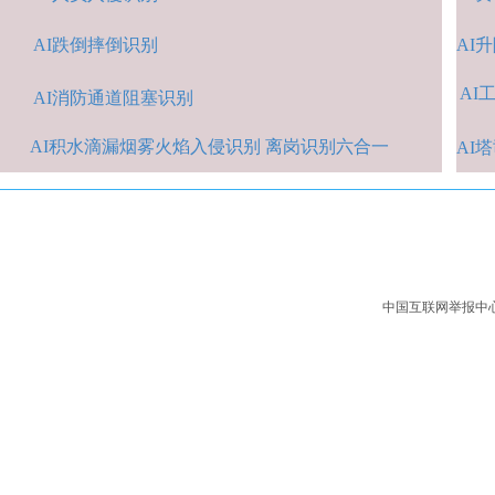
AI跌倒摔倒识
别
A
I
AI
A
I消防通道阻塞识别
AI积水
滴漏烟雾火焰入侵识别 离岗识别六合一
AI
中国互联网举报中心：