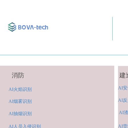
消防
建
AI
安
A
I火焰识别
AI
反
AI烟雾识别
AI
AI抽烟识别
AI
货
AI人
员入侵识
别