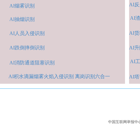
AI
反
AI烟雾识别
AI
AI抽烟识别
AI
货
AI人
员入侵识
别
AI跌倒摔倒识
别
A
I
AI
A
I消防通道阻塞识别
AI积水
滴漏烟雾火焰入侵识别 离岗识别六合一
AI
中国互联网举报中心：