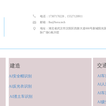
电话：17307170228，
15527120911
邮箱：lhu@bova.tech
地址：湖北省武汉市汉阳区四新大道666号新城阳光
际广场G栋20层
交
建造
AI
车
AI
安全帽识别
AI人
AI
反
光衣识别
AI
车
AI渣土
车识
别
AI疲