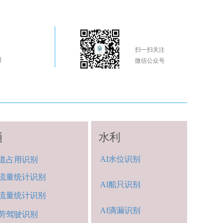
扫一扫关注
国
微信公众号
水利
通
AI
水位
识别
道占用识别
流量统计
识别
A
I船
只识别
流量统计识
别
AI
滴漏识别
劳
驾驶
识别