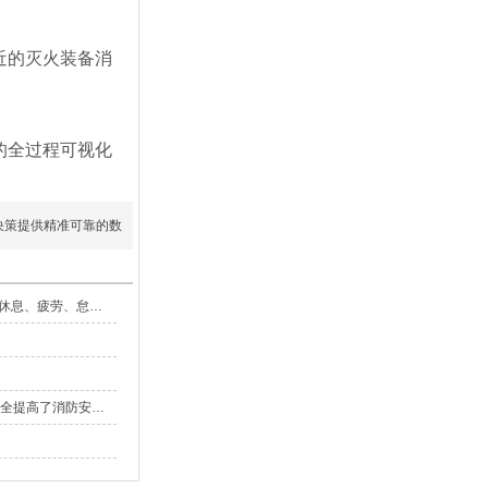
近的灭火装备消
的全过程可视化
决策提供精准可靠的数
ai自动识别戴安全帽监控摄像头给工地管理者配置了一双永不休息、疲劳、怠倦的“智能眼睛”
AI地下室烟雾火灾摄像机以99%的识别精准度为地下室公共安全提高了消防安全防线