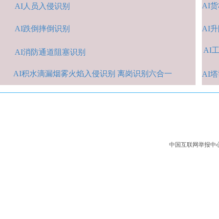
AI
货
AI人
员入侵识
别
AI跌倒摔倒识
别
A
I
AI
A
I消防通道阻塞识别
AI积水
滴漏烟雾火焰入侵识别 离岗识别六合一
AI
中国互联网举报中心：