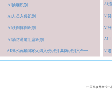
AI
AI抽烟识别
AI
货
AI人
员入侵识
别
AI跌倒摔倒识
别
A
I
AI
A
I消防通道阻塞识别
AI积水
滴漏烟雾火焰入侵识别 离岗识别六合一
AI
中国互联网举报中心：