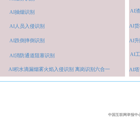
AI
AI抽烟识别
AI
货
AI人
员入侵识
别
AI跌倒摔倒识
别
A
I
AI
A
I消防通道阻塞识别
AI积水
滴漏烟雾火焰入侵识别 离岗识别六合一
AI
中国互联网举报中心：