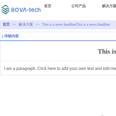
首页
公司产品
解决方
首页
>>
解决方案
>>
This is a news headlineThis is a news headline
详细内容
This i
I am a paragraph. Click here to add your own text and edit me