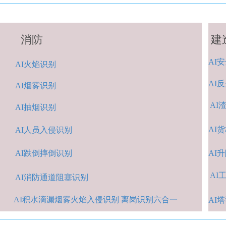
消防
建
AI
安
A
I火焰识别
AI
反
AI烟雾识别
AI
AI抽烟识别
AI
货
AI人
员入侵识
别
AI跌倒摔倒识
别
A
I
AI
A
I消防通道阻塞识别
AI积水
滴漏烟雾火焰入侵识别 离岗识别六合一
AI