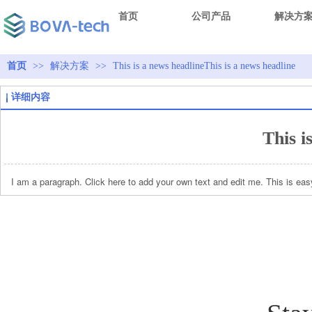
首页
公司产品
解决方
首页
>>
解决方案
>>
This is a news headlineThis is a news headline
详细内容
This i
I am a paragraph. Click here to add your own text and edit me. This is eas