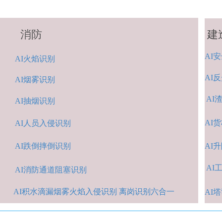
消防
建
AI
安
A
I火焰识别
AI
反
AI烟雾识别
AI
AI抽烟识别
AI
货
AI人
员入侵识
别
AI跌倒摔倒识
别
A
I
AI
A
I消防通道阻塞识别
AI积水
滴漏烟雾火焰入侵识别 离岗识别六合一
AI