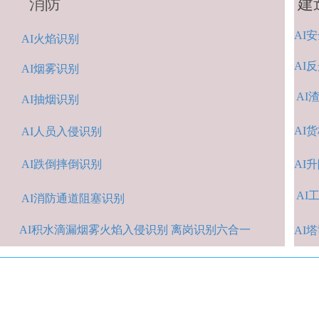
消防
建
AI
安
A
I火焰识别
AI
反
AI烟雾识别
AI
AI抽烟识别
AI
货
AI人
员入侵识
别
AI跌倒摔倒识
别
A
I
AI
A
I消防通道阻塞识别
AI积水
滴漏烟雾火焰入侵识别 离岗识别六合一
AI