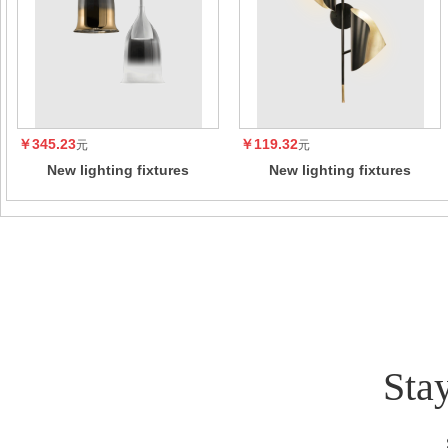
￥345.23
￥119.32
元
元
New lighting fixtures
New lighting fixtures
Sta