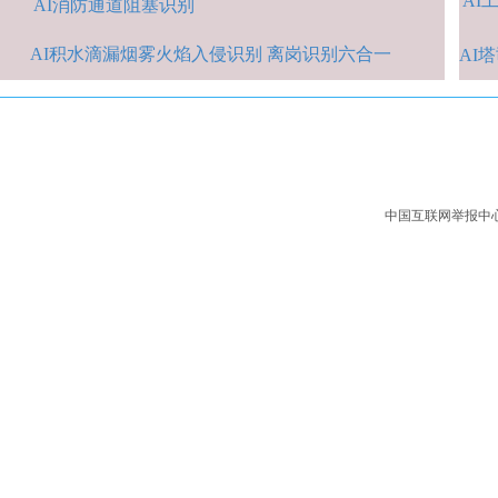
AI
A
I消防通道阻塞识别
AI积水
滴漏烟雾火焰入侵识别 离岗识别六合一
AI
中国互联网举报中心：