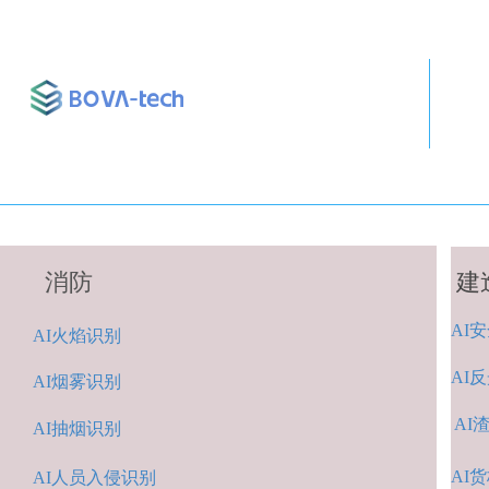
消防
建
AI
安
A
I火焰识别
AI
反
AI烟雾识别
AI
AI抽烟识别
AI
货
AI人
员入侵识
别