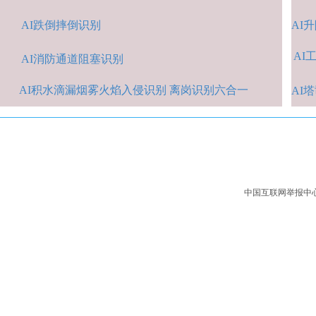
AI跌倒摔倒识
别
A
I
AI
A
I消防通道阻塞识别
AI积水
滴漏烟雾火焰入侵识别 离岗识别六合一
AI
中国互联网举报中心：