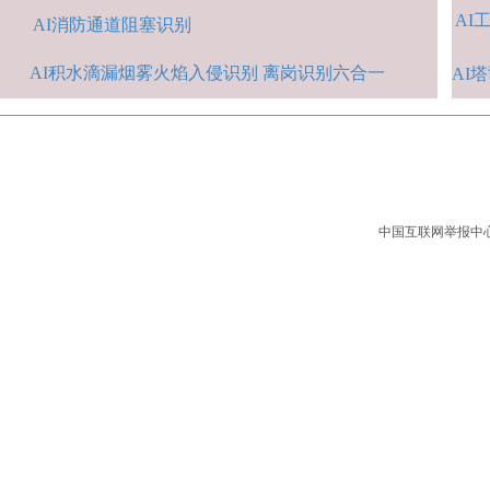
AI
A
I消防通道阻塞识别
AI积水
滴漏烟雾火焰入侵识别 离岗识别六合一
AI
中国互联网举报中心：