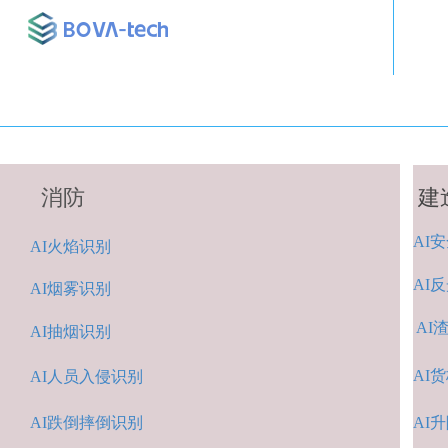
消防
建
AI
安
A
I火焰识别
AI
反
AI烟雾识别
AI
AI抽烟识别
AI
货
AI人
员入侵识
别
AI跌倒摔倒识
别
A
I