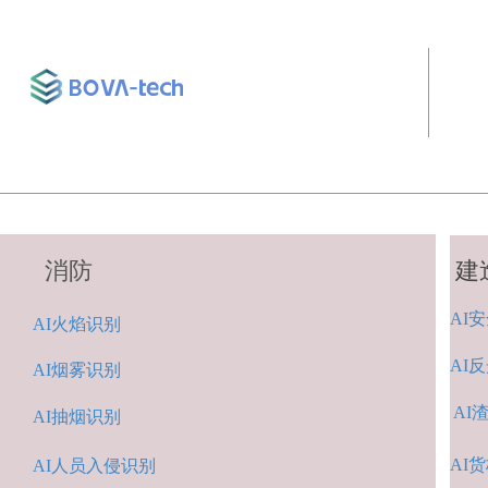
消防
建
AI
安
A
I火焰识别
AI
反
AI烟雾识别
AI
AI抽烟识别
AI
货
AI人
员入侵识
别