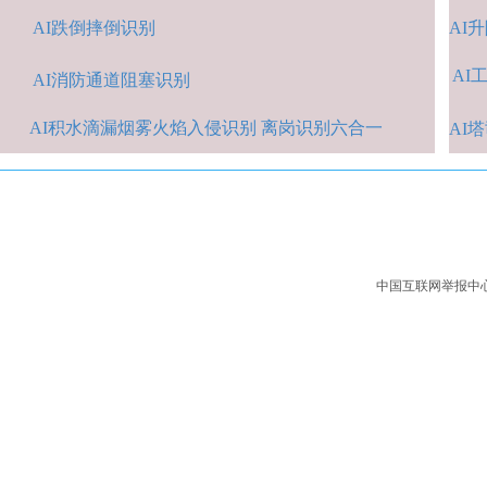
AI跌倒摔倒识
别
A
I
AI
A
I消防通道阻塞识别
AI积水
滴漏烟雾火焰入侵识别 离岗识别六合一
AI
中国互联网举报中心：