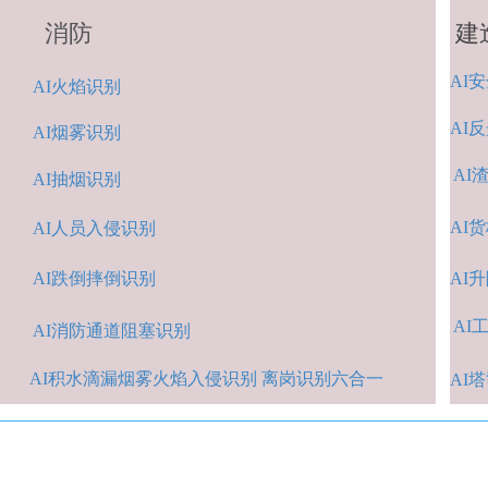
消防
建
AI
安
A
I火焰识别
AI
反
AI烟雾识别
AI
AI抽烟识别
AI
货
AI人
员入侵识
别
AI跌倒摔倒识
别
A
I
AI
A
I消防通道阻塞识别
AI积水
滴漏烟雾火焰入侵识别 离岗识别六合一
AI