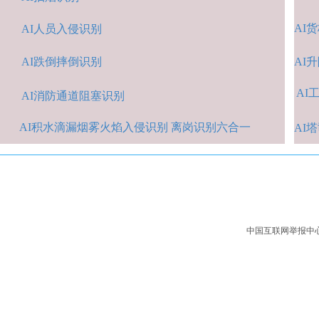
AI
货
AI人
员入侵识
别
AI跌倒摔倒识
别
A
I
AI
A
I消防通道阻塞识别
AI积水
滴漏烟雾火焰入侵识别 离岗识别六合一
AI
中国互联网举报中心：