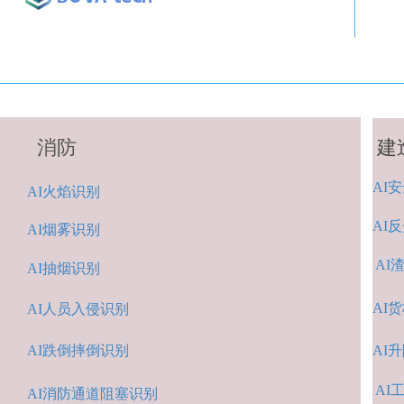
消防
建
AI
安
A
I火焰识别
AI
反
AI烟雾识别
AI
AI抽烟识别
AI
货
AI人
员入侵识
别
AI跌倒摔倒识
别
A
I
AI
A
I消防通道阻塞识别