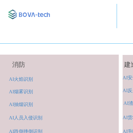
消防
建
AI
安
A
I火焰识别
AI
反
AI烟雾识别
AI
AI抽烟识别
AI
货
AI人
员入侵识
别
AI跌倒摔倒识
别
A
I