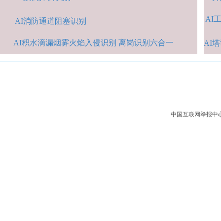
AI
A
I消防通道阻塞识别
AI积水
滴漏烟雾火焰入侵识别 离岗识别六合一
AI
中国互联网举报中心：