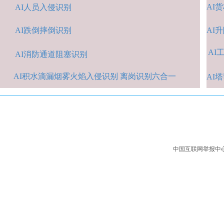
AI
货
AI人
员入侵识
别
AI跌倒摔倒识
别
A
I
AI
A
I消防通道阻塞识别
AI积水
滴漏烟雾火焰入侵识别 离岗识别六合一
AI
中国互联网举报中心：