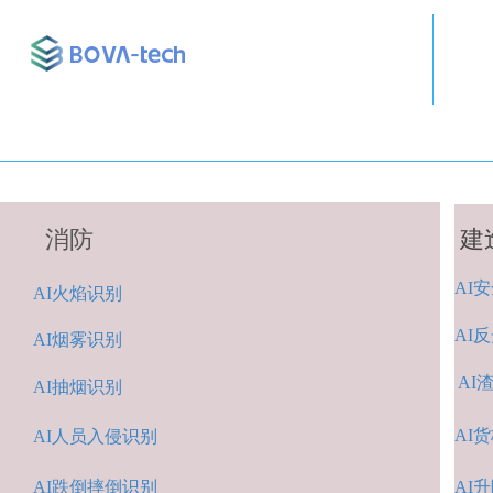
消防
建
AI
安
A
I火焰识别
AI
反
AI烟雾识别
AI
AI抽烟识别
AI
货
AI人
员入侵识
别
AI跌倒摔倒识
别
A
I