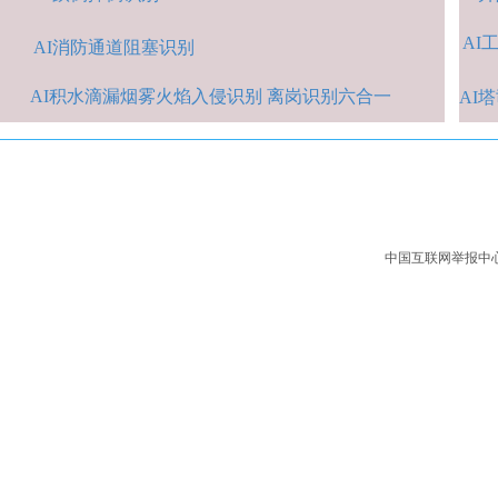
AI
A
I消防通道阻塞识别
AI积水
滴漏烟雾火焰入侵识别 离岗识别六合一
AI
中国互联网举报中心：