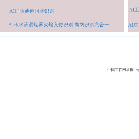
AI
A
I消防通道阻塞识别
AI积水
滴漏烟雾火焰入侵识别 离岗识别六合一
AI
中国互联网举报中心：