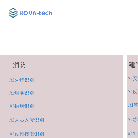
消防
建
AI
安
A
I火焰识别
AI
反
AI烟雾识别
AI
AI抽烟识别
AI
货
AI人
员入侵识
别
AI跌倒摔倒识
别
A
I