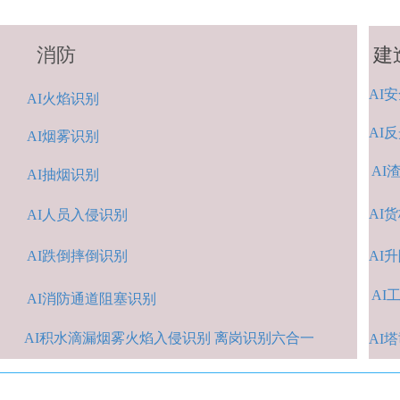
消防
建
AI
安
A
I火焰识别
AI
反
AI烟雾识别
AI
AI抽烟识别
AI
货
AI人
员入侵识
别
AI跌倒摔倒识
别
A
I
AI
A
I消防通道阻塞识别
AI积水
滴漏烟雾火焰入侵识别 离岗识别六合一
AI