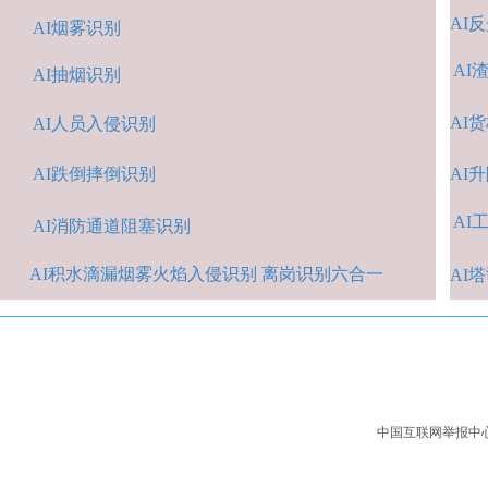
AI
反
AI烟雾识别
AI
AI抽烟识别
AI
货
AI人
员入侵识
别
AI跌倒摔倒识
别
A
I
AI
A
I消防通道阻塞识别
AI积水
滴漏烟雾火焰入侵识别 离岗识别六合一
AI
中国互联网举报中心：