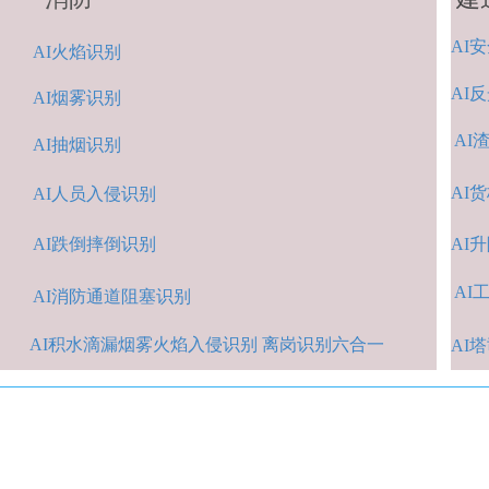
AI
安
A
I火焰识别
AI
反
AI烟雾识别
AI
AI抽烟识别
AI
货
AI人
员入侵识
别
AI跌倒摔倒识
别
A
I
AI
A
I消防通道阻塞识别
AI积水
滴漏烟雾火焰入侵识别 离岗识别六合一
AI