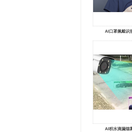
AI口罩佩戴识
AI积水滴漏烟