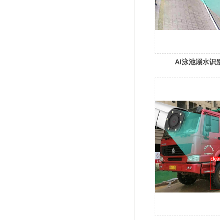
AI泳池溺水识