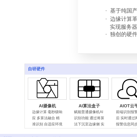
· 基于纯国
· 边缘计算革
实现服务器
· 独创的硬
自研硬件
AI摄像机
AI算法盒子
AIOT云
边缘计算 毫秒级响
赋能普通摄像机AI
前端识别报
应 多算法融合 精
识别功能 通过将算
后 实时通过
准识别 自适应环境
法下沉至边缘侧 实
报警信息同
与低照度成像
现低成本、高效
平台。
率、高隐私保护的