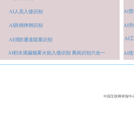
AI
货
AI人
员入侵识
别
AI跌倒摔倒识
别
A
I
AI
A
I消防通道阻塞识别
AI积水
滴漏烟雾火焰入侵识别 离岗识别六合一
AI
中国互联网举报中心：